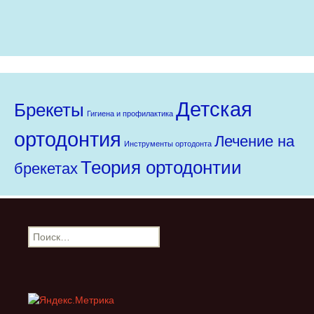
Детская
Брекеты
Гигиена и профилактика
ортодонтия
Лечение на
Инструменты ортодонта
Теория ортодонтии
брекетах
Найти: